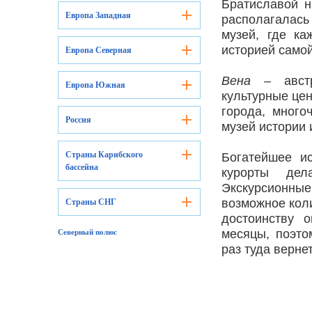
Братиславой н
Европа Западная
располагалась
музей, где к
историей самой
Европа Северная
Вена
– австр
Европа Южная
культурные цен
города, много
Россия
музей истории 
Страны Карибского
Богатейшее и
бассейна
курорты дел
Экскурсионны
возможное коли
Страны СНГ
достоинству о
месяцы, поэто
Северный полюс
раз туда верне