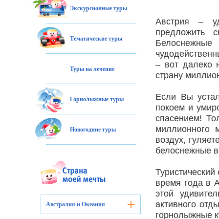
Экскурсионные туры
Австрия – уд
предложить с
Тематические туры
Белоснежные
чудодейственн
– вот далеко 
Туры на лечение
страну миллион
Если Вы устал
Горнолыжные туры
покоем и умир
спасением! То
миллионного 
Новогодние туры
воздух, гуляет
белоснежные 
Туристический 
время года в 
этой удивите
активного отд
Австралия и Океания
горнолыжные ку