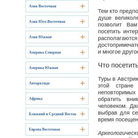
Азия Восточная
Тем кто предп
душе великол
Азия Юго-Восточная
позволит Вам
посетить инте
Азия Южная
располага
достопримечат
и многое друго
Америка Северная
Что посетит
Америка Южная
Туры в Австри
Антарктида
этой стране
неповторимых 
обратить вни
Африка
человеком. Да
выбрав для се
Ближний и Средний Восток
время посещен
Европа Восточная
Археологичес