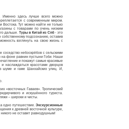
. Именно здесь лучше всего можно
переплетается с современным миром.
 Востока. Тут можно найти не только
агазины с товарами по очень низким
ого дальше.
Туры в Китай из Спб
- это
о собственному подсознанию, оставив
можность взглянуть на свою жизнь с
е соседство небоскрёбов с сельскими
ы на фоне равнин пустыни Гоби. Наши
печатление и покажут самые красивые
х и наслаждаться красотами дворцов
 в шуме и гаме Шанхайских улиц. И,
о.
их «восточных Гаваев». Тропический
ридирчивого и искушённого туриста.
яжи – широки и чисты.
за одно путешествие.
Экскурсионные
щения к древней восточной культуре,
никого не оставит равнодушным!