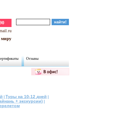
90
mail.ru
 миру
сертификаты
Отзывы
ей
Туры на 10-12 дней
|
|
йнань + экскурсии)
|
ерелетом