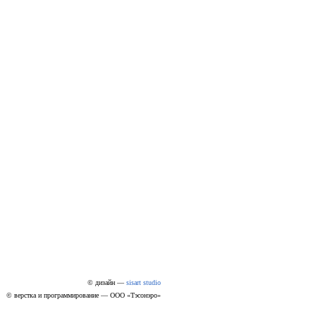
© дизайн —
sisart studio
© верстка и программирование — ООО «Тэсонэро»