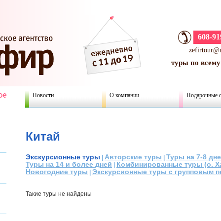
608-91
zefirtour@
туры по всему
Новости
О компании
Подарочные 
Китай
Экскурсионные туры
Авторские туры
Туры на 7-8 дн
|
|
Туры на 14 и более дней
Комбинированные туры (о. Ха
|
Новогодние туры
Экскурсионные туры с групповым п
|
Такие туры не найдены