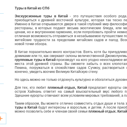
Туры в Китай из СПб
Экскурсионные туры в Китай
- это путешествия особого рода
приобщиться к древней восточной культуре, которая так тесно 
Именно в Китае открываются двери в такой глубокий мир философии
рестораны, в которых подают весьма экзотические блюда, или м
ценам, но и внутреннюю гармонию, если попробовать пройти немн
отличная возможность отправиться в незабываемое путешествие п
житейские трудности за пределами китайских садов и пагод. Воз
новой точки обзора.
В Китае поразительно много контрастов. Взять хотя бы причудливо
домиками или то, как сверкают склоны величественной Джомолунгм
групповые туры в Китай
произведут на кого угодно неизгладимое в
места этой древней страны. Вы сможете забыть о всех хлопота
Пекина, погружаться в спокойствие садов Сучжоу, раствориться
конечно, увидеть воочию Великую Китайскую стену.
Но здесь можно не только отдохнуть культурно и обогатиться духовн
Для тех, кто любит
пляжный отдых, Китай
предлагает курорты сво
остров Хайнань ответит на самый взыскательный вкус любого п
Здешние курорты отвечают всем условиям мировых требований, а пл
Таким образом, Вы можете отлично совместить отдых души и тела 
туры в Китай
будут интересны и взрослым, и детям. А после приоб
можно позволить себе и членам своей семьи
пляжный отдых. Китай